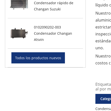
Condensador rápido de
líquido 
Changan Suzuki
Nuestro
alumini
estricta
0102090202-003
Condensador Changan
inspecci
Alsvin
estándar
uno.
Nuestro
Todos los productos nuevos
costos c
Etiquet
al por m
Catego
Condensa