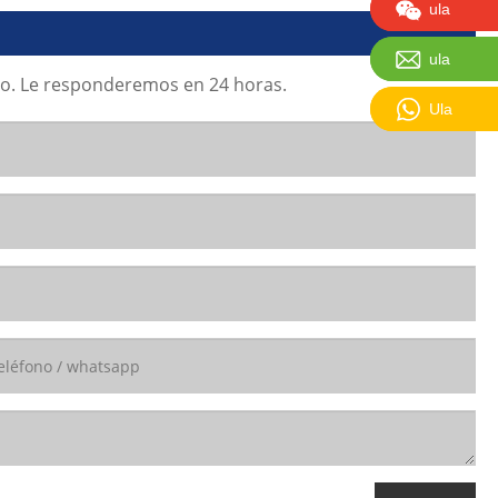
ula:18927
ula
ula:sales
ula
ario. Le responderemos en 24 horas.
Ula :+86-
Ula