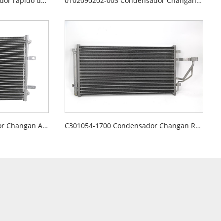
95310-77J00-000 Condensador rápido de Changan Suzuki
0102090202-003 Condensador Changan Alsvin
8105100-BN01 Condensador Changan Alsvin V7
C301054-1700 Condensador Changan Raeton CC