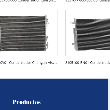
95310-56K00-000 Condensador Changan Suzuki Tianyu
8105200V01 Condensador Changan Alsvin V3
Productos