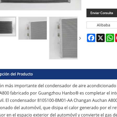
Enviar Consulta
Alibaba
Facebook
X
W
pción del Producto
ión más importante del condensador de aire acondiciona
A800 fabricado por Guangzhou Hanbo® es completar el inter
l. El condensador 8105100-BM01-AA Changan Auchan A800 es 
onado del automóvil, que disipa el calor generado por el r
r en el espacio exterior del automóvil y convierte el gas d