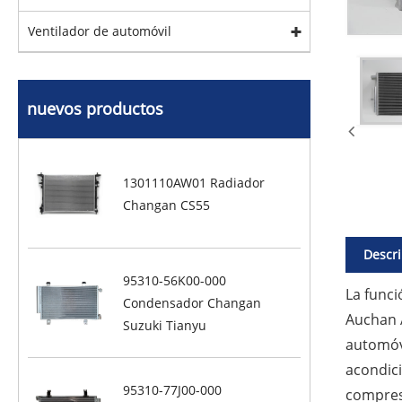
Ventilador de automóvil
nuevos productos
1301110AW01 Radiador
Changan CS55
Descri
95310-56K00-000
La func
Condensador Changan
Auchan 
Suzuki Tianyu
automóvi
acondici
95310-77J00-000
compreso