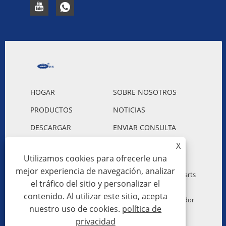
HOGAR
SOBRE NOSOTROS
PRODUCTOS
NOTICIAS
DESCARGAR
ENVIAR CONSULTA
CONTÁCTENOS
X
Utilizamos cookies para ofrecerle una
mejor experiencia de navegación, analizar
Copyright © 2023 Guangzhou Hanbo Automotive Parts
el tráfico del sitio y personalizar el
Co., Ltd. - Radiador de plástico de aluminio para
contenido. Al utilizar este sitio, acepta
automóviles, condensador para automóviles, soplador
nuestro uso de cookies.
política de
para automóviles - Todos los derechos reservados.
privacidad