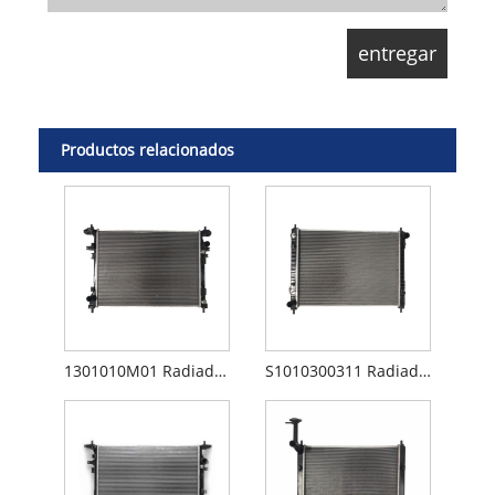
Productos relacionados
1301010M01 Radiador Changan CS75
S1010300311 Radiador Changan CS35